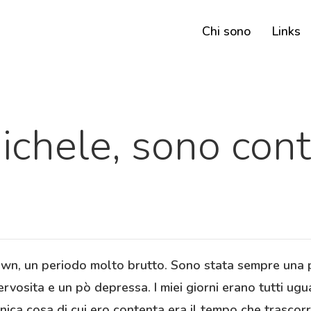
Chi sono
Links
ichele, sono cont
wn, un periodo molto brutto. Sono stata sempre una p
rvosita e un pò depressa. I miei giorni erano tutti ugual
unica cosa di cui ero contenta era il tempo che trascorr