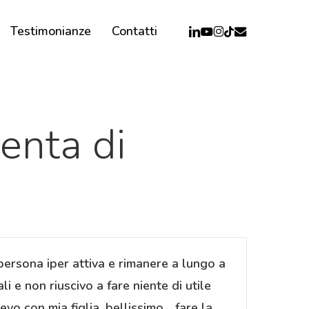
linkedin
youtube
instagram
email
tiktok
Testimonianze
Contatti
enta di
ersona iper attiva e rimanere a lungo a
i e non riuscivo a fare niente di utile
evo con mia figlia, bellissimo… fare la