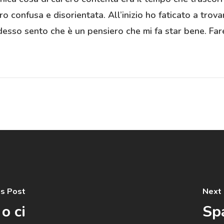
nfusa e disorientata. All’inizio ho faticato a trovare
Adesso sento che è un pensiero che mi fa star bene. Far
us Post
Next
o ci
Sp