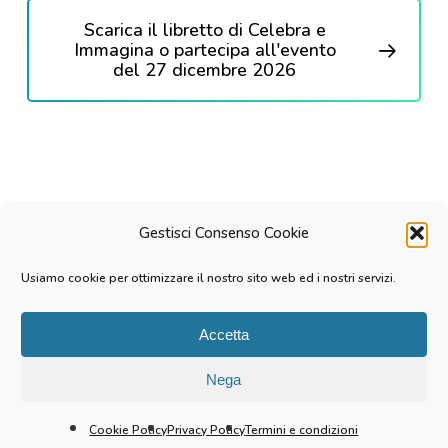
Scarica il libretto di Celebra e
Immagina o partecipa all'evento
del 27 dicembre 2026
Gestisci Consenso Cookie
linkedin
youtube
instagram
tiktok
email
Usiamo cookie per ottimizzare il nostro sito web ed i nostri servizi.
Accetta
© 2026 Michele Pierangeli. P.IVA 08874630968 | Fatto con
amore a Milano. |
Privacy Policy
|
Cookie Policy
|
Termini e
Nega
Condizioni
Cookie Policy
Privacy Policy
Termini e condizioni