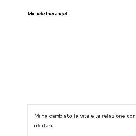
Skip
Michele Pierangeli
to
main
content
Mi ha cambiato la vita e la relazione con
rifiutare.