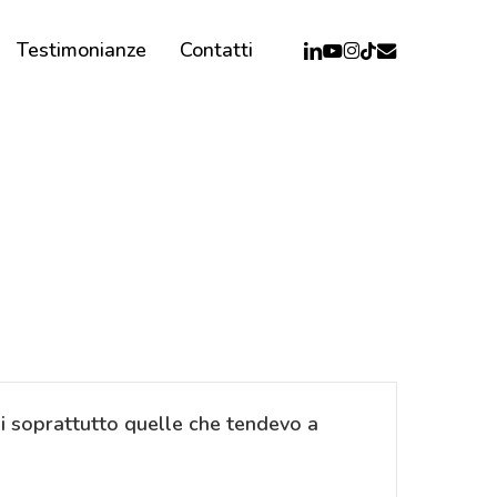
linkedin
youtube
instagram
email
tiktok
Testimonianze
Contatti
oni soprattutto quelle che tendevo a