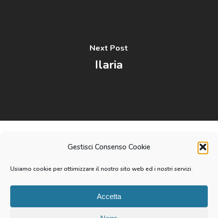
Next Post
Ilaria
Gestisci Consenso Cookie
linkedin
youtube
instagram
tiktok
email
Usiamo cookie per ottimizzare il nostro sito web ed i nostri servizi.
Accetta
© 2026 Michele Pierangeli. P.IVA 08874630968 | Fatto con
amore a Milano. |
Privacy Policy
|
Cookie Policy
|
Termini e