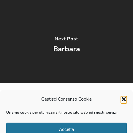
Next Post
Barbara
Gestisci Consenso Cookie
linkedin
youtube
instagram
tiktok
email
Usiamo cookie per ottimizzare il nostro sito web ed i nostri servizi.
Accetta
© 2026 Michele Pierangeli. P.IVA 08874630968 | Fatto con